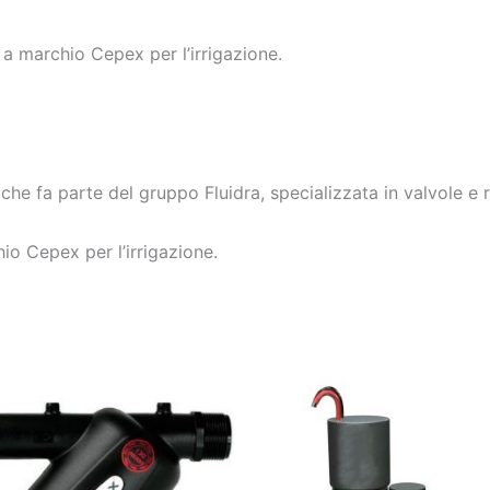
 a marchio Cepex per l’irrigazione.
 fa parte del gruppo Fluidra, specializzata in valvole e rac
io Cepex per l’irrigazione.