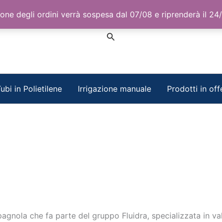
one degli ordini verrà sospesa dal 07/08 e riprenderà il 24
Cerca
ubi in Polietilene
Irrigazione manuale
Prodotti in off
nola che fa parte del gruppo Fluidra, specializzata in val