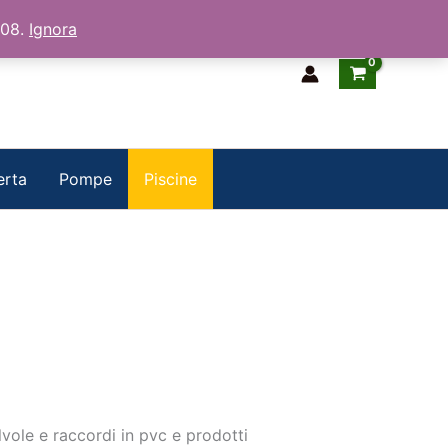
/08.
Ignora
erta
Pompe
Piscine
vole e raccordi in pvc e prodotti