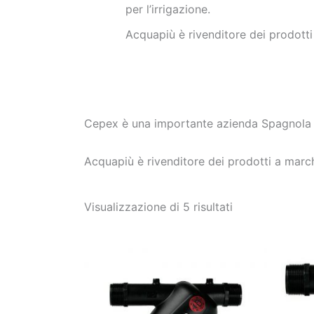
per l’irrigazione.
Acquapiù è rivenditore dei prodotti
Cepex è una importante azienda Spagnola che
Acquapiù è rivenditore dei prodotti a march
Visualizzazione di 5 risultati