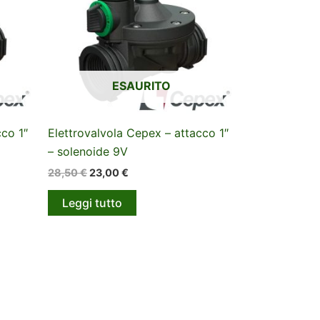
ESAURITO
cco 1″
Elettrovalvola Cepex – attacco 1″
– solenoide 9V
Il
Il
28,50
€
23,00
€
prezzo
prezzo
originale
attuale
Leggi tutto
era:
è:
28,50 €.
23,00 €.