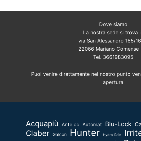
Dove siamo
La nostra sede si trova 
via San Alessandro 165/16
22066 Mariano Comense
Tel. 3661983095
Puoi venire direttamente nel nostro punto vend
apertura
Acquapiù
Blu-Lock
Ca
Antelco
Automat
Hunter
Irrit
Claber
Galcon
Hydro-Rain