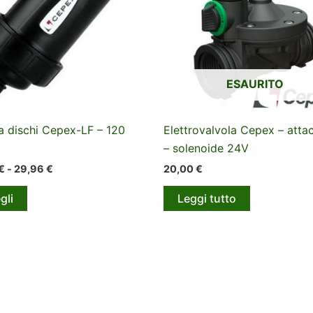
ESAURITO
 a dischi Cepex-LF – 120
Elettrovalvola Cepex – atta
– solenoide 24V
Fascia
€
-
29,96
€
20,00
€
di
Questo
prezzo:
gli
Leggi tutto
da
prodotto
10,60 €
ha
a
più
29,96 €
varianti.
Le
opzioni