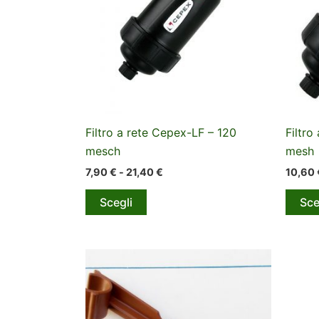
Filtro a rete Cepex-LF – 120
Filtro
mesch
mesh
Fascia
7,90
€
-
21,40
€
10,60
di
Questo
prezzo:
Scegli
Sce
da
prodotto
7,90 €
ha
a
più
21,40 €
varianti.
Le
opzioni