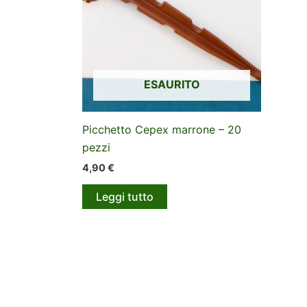
possono
essere
scelte
nella
pagina
ESAURITO
del
prodotto
Picchetto Cepex marrone – 20
pezzi
4,90
€
Leggi tutto