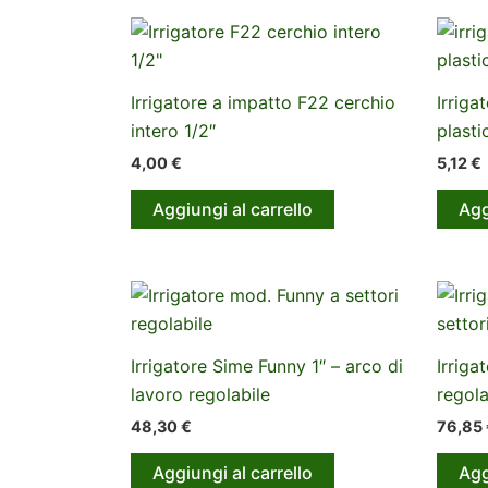
Irrigatore a impatto F22 cerchio
Irriga
intero 1/2″
plasti
4,00
€
5,12
€
Aggiungi al carrello
Agg
Irrigatore Sime Funny 1″ – arco di
Irriga
lavoro regolabile
regola
48,30
€
76,85
Aggiungi al carrello
Agg