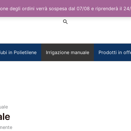
one degli ordini verrà sospesa dal 07/08 e riprenderà il 24
Cerca
ubi in Polietilene
Irrigazione manuale
Prodotti in off
uale
ale
lmente