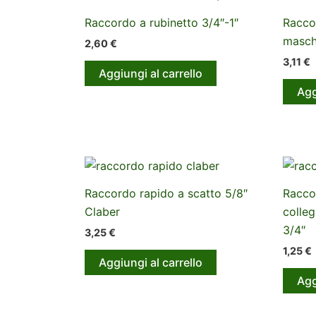
Raccordo a rubinetto 3/4″-1″
Racco
masch
2,60
€
3,11
€
Aggiungi al carrello
Agg
Raccordo rapido a scatto 5/8″
Racco
Claber
colleg
3/4″
3,25
€
1,25
€
Aggiungi al carrello
Agg