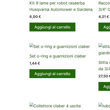
Kit 9 lame per robot rasaerba
Racco
Husqvarna Automower e Gardena
3/4″ 
6,00
€
4,21
€
Aggiungi al carrello
Agg
Set o-ring e guarnizioni claber
Slitta
1,44
€
da 3/
Aggiungi al carrello
27,50
Agg