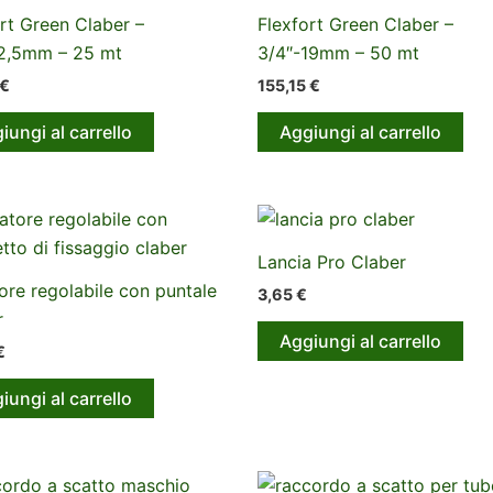
rt Green Claber –
Flexfort Green Claber –
12,5mm – 25 mt
3/4″-19mm – 50 mt
€
155,15
€
iungi al carrello
Aggiungi al carrello
Lancia Pro Claber
tore regolabile con puntale
3,65
€
r
Aggiungi al carrello
€
iungi al carrello