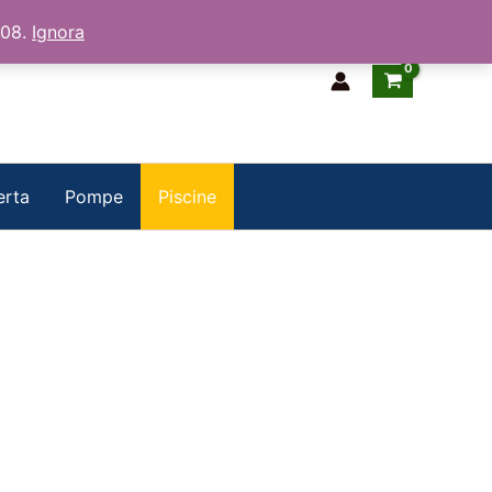
/08.
Ignora
erta
Pompe
Piscine