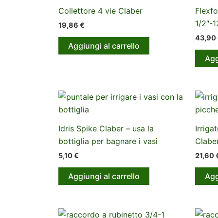
Collettore 4 vie Claber
Flexfo
1/2″-
19,86
€
43,90
Aggiungi al carrello
Agg
Idris Spike Claber – usa la
Irriga
bottiglia per bagnare i vasi
Clabe
5,10
€
21,60
Aggiungi al carrello
Agg