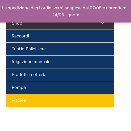
Vai
La spedizione degli ordini verrà sospesa dal 07/08 e riprenderà il
al
24/08.
Ignora
contenuto
Shop
Raccordi
Tubi in Polietilene
Cer
Irrigazione manuale
Prodotti in offerta
Pompe
Piscine