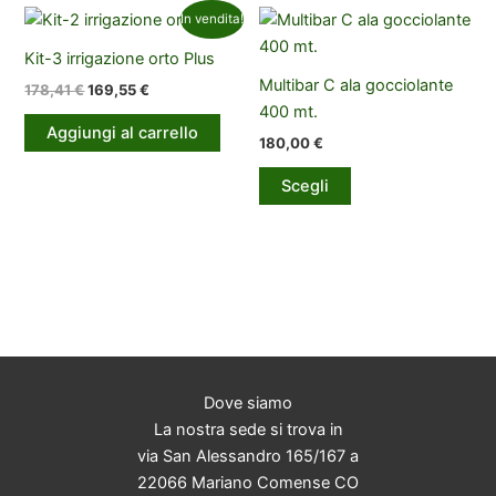
In vendita!
Kit-3 irrigazione orto Plus
Multibar C ala gocciolante
Il
Il
178,41
€
169,55
€
prezzo
prezzo
400 mt.
originale
attuale
Aggiungi al carrello
180,00
€
era:
è:
178,41 €.
169,55 €.
Questo
Scegli
prodotto
ha
più
varianti.
Le
opzioni
possono
essere
Dove siamo
scelte
La nostra sede si trova in
nella
via San Alessandro 165/167 a
pagina
22066 Mariano Comense CO
del