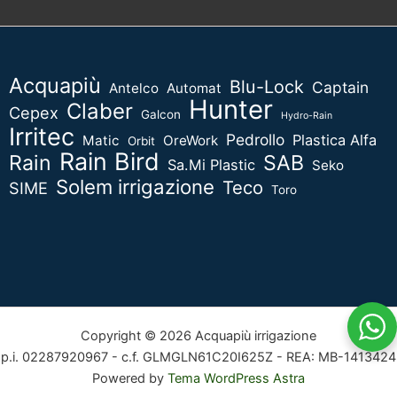
Acquapiù
Blu-Lock
Captain
Antelco
Automat
Hunter
Claber
Cepex
Galcon
Hydro-Rain
Irritec
Pedrollo
Plastica Alfa
Matic
OreWork
Orbit
Rain Bird
Rain
SAB
Sa.Mi Plastic
Seko
Solem irrigazione
Teco
SIME
Toro
Copyright © 2026 Acquapiù irrigazione
p.i. 02287920967 - c.f. GLMGLN61C20I625Z - REA: MB-1413424
Powered by
Tema WordPress Astra