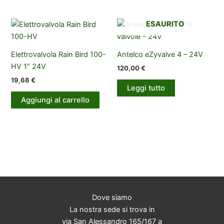
più
328,40 €
varianti.
ESAURITO
Le
opzioni
possono
Elettrovalvola Rain Bird 100-
Antelco eZyvalve 4 – 24V
essere
HV 1″ 24V
120,00
€
scelte
19,68
€
Leggi tutto
nella
Aggiungi al carrello
pagina
del
prodotto
Dove siamo
La nostra sede si trova in
via San Alessandro 165/167 a