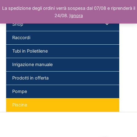
Vai
La spedizione degli ordini verrà sospesa dal 07/08 e riprenderà il
al
24/08.
Ignora
contenuto
Shop
Raccordi
Tubi in Polietilene
Cer
Irrigazione manuale
Prodotti in offerta
Pompe
Piscine