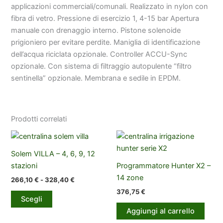
applicazioni commerciali/comunali. Realizzato in nylon con
fibra di vetro. Pressione di esercizio 1, 4-15 bar Apertura
manuale con drenaggio interno. Pistone solenoide
prigioniero per evitare perdite. Maniglia di identificazione
dell’acqua riciclata opzionale. Controller ACCU-Sync
opzionale. Con sistema di filtraggio autopulente “filtro
sentinella” opzionale. Membrana e sedile in EPDM.
Prodotti correlati
Solem VILLA – 4, 6, 9, 12
stazioni
Programmatore Hunter X2 –
14 zone
Fascia
266,10
€
-
328,40
€
di
376,75
€
Questo
prezzo:
Scegli
prodotto
da
Aggiungi al carrello
266,10 €
ha
a