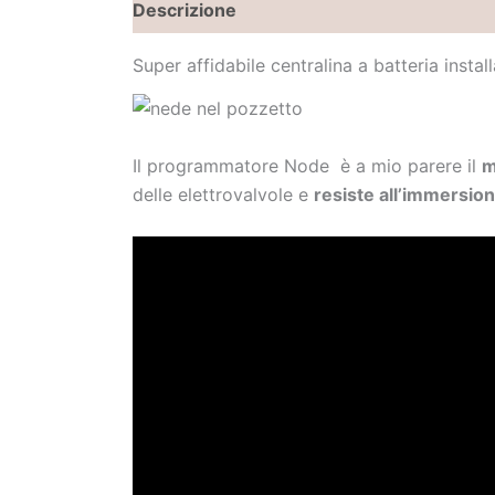
Descrizione
Informazioni aggiuntive
Super affidabile centralina a batteria insta
Il programmatore Node è a mio parere il
m
delle elettrovalvole e
resiste all’immersio