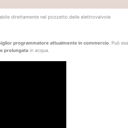
Brand
llabile direttamente nel pozzetto delle elettrovalvole
iglior programmatore attualmente in commercio
. Può es
ne prolungata
in acqua.