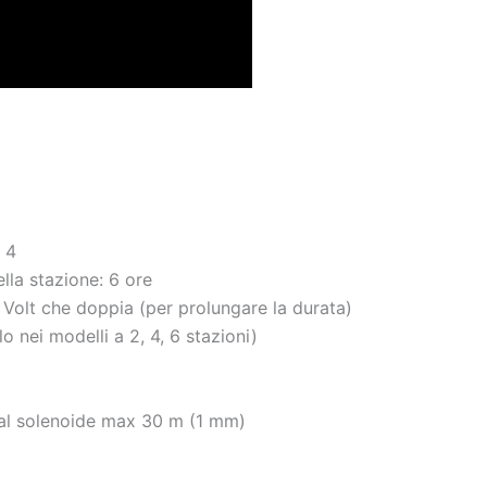
 4
la stazione: 6 ore
 Volt che doppia (per prolungare la durata)
nei modelli a 2, 4, 6 stazioni)
 al solenoide max 30 m (1 mm)