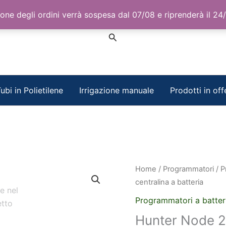
one degli ordini verrà sospesa dal 07/08 e riprenderà il 24
Cerca
ubi in Polietilene
Irrigazione manuale
Prodotti in off
Home
/
Programmatori
/
P
centralina a batteria
Programmatori a batter
Hunter Node 20