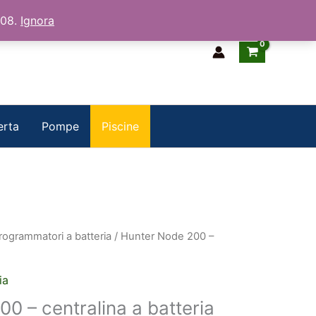
/08.
Ignora
erta
Pompe
Piscine
rogrammatori a batteria
/ Hunter Node 200 –
ia
0 – centralina a batteria