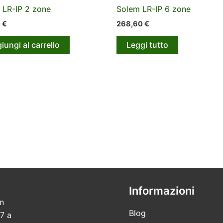
 LR-IP 2 zone
Solem LR-IP 6 zone
0
€
268,60
€
iungi al carrello
Leggi tutto
Informazioni
in
Blog
7 a