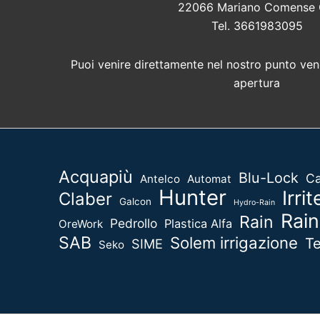
22066 Mariano Comense
Tel. 3661983095
Puoi venire direttamente nel nostro punto vend
apertura
Acquapiù
Blu-Lock
Ca
Antelco
Automat
Hunter
Irrit
Claber
Galcon
Hydro-Rain
Rain
Rain
Pedrollo
Plastica Alfa
OreWork
SAB
Solem irrigazione
T
SIME
Seko