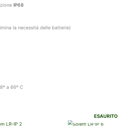
ezione
IP68
imina la necessità delle batterie)
8º a 66º C
ESAURITO