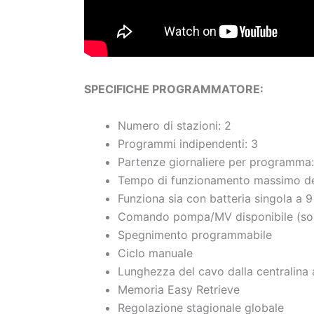
SPECIFICHE PROGRAMMATORE:
Numero di stazioni: 2
Programmi indipendenti: 3
Partenze giornaliere per programma:
Tempo di funzionamento massimo del
Funziona sia con batteria singola a 9
Comando pompa/MV disponibile (solo 
Spegnimento programmabile
Ciclo manuale
Lunghezza del cavo dalla centralina
Memoria Easy Retrieve
Regolazione stagionale globale