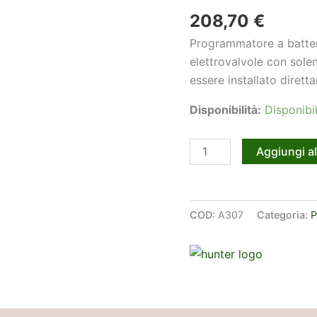
208,70
€
Programmatore a batter
elettrovalvole con solen
essere installato dirett
Disponibilità:
Disponibil
Hunter
Aggiungi al
Node
200
-
COD:
A307
Categoria:
P
centralina
a
batteria
quantità