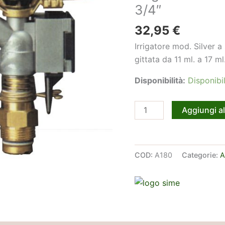
3/4″
32,95
€
Irrigatore mod. Silver a 
gittata da 11 ml. a 17 ml
Disponibilità:
Disponibi
Irrigatore
Aggiungi al
A
Martelletto
SILVER,
COD:
A180
Categorie:
A
Ottone
3/4"
quantità