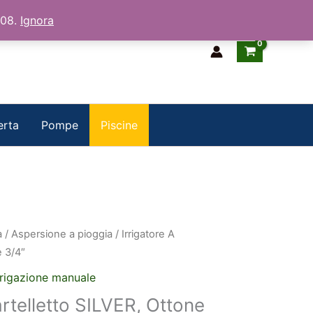
/08.
Ignora
erta
Pompe
Piscine
a
/
Aspersione a pioggia
/ Irrigatore A
e 3/4″
rrigazione manuale
artelletto SILVER, Ottone