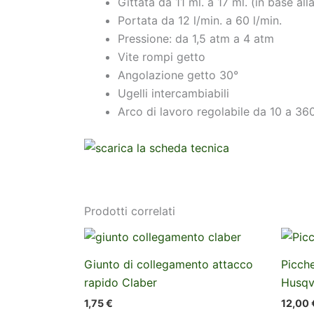
Gittata da 11 ml. a 17 ml. (in base all
Portata da 12 l/min. a 60 l/min.
Pressione: da 1,5 atm a 4 atm
Vite rompi getto
Angolazione getto 30°
Ugelli intercambiabili
Arco di lavoro regolabile da 10 a 36
Prodotti correlati
Giunto di collegamento attacco
Picche
rapido Claber
Husqv
1,75
€
12,00