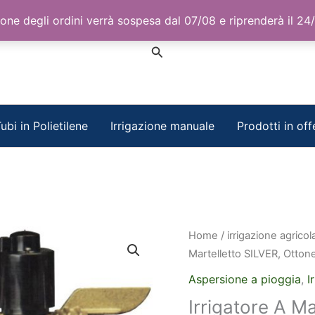
one degli ordini verrà sospesa dal 07/08 e riprenderà il 24
Cerca
ubi in Polietilene
Irrigazione manuale
Prodotti in off
Home
/
irrigazione agricol
Martelletto SILVER, Otton
Aspersione a pioggia
,
I
Irrigatore A M