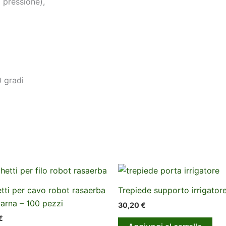
a pressione),
0 gradi
tti per cavo robot rasaerba
Trepiede supporto irrigatore
arna – 100 pezzi
30,20
€
€