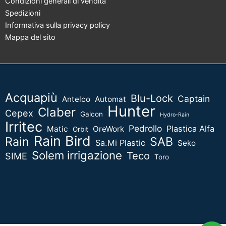
Condizioni generali di vendita
Spedizioni
Informativa sulla privacy policy
Mappa del sito
Acquapiù
Blu-Lock
Captain
Antelco
Automat
Hunter
Claber
Cepex
Galcon
Hydro-Rain
Irritec
Pedrollo
Plastica Alfa
Matic
OreWork
Orbit
Rain Bird
Rain
SAB
Sa.Mi Plastic
Seko
Solem irrigazione
Teco
SIME
Toro