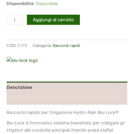
Disponibilità:
Disponibile
Blu-
Aggiungi al carrello
Lock
raccordo
dritto
COD:
C175
Categoria:
Raccordi rapidi
1/2
maschio
quantità
Descrizione
Brand
Raccordo rapido per l’irrigazione Hydro-Rain Blu-Lock®
Blu-Lock è l’innovativo sistema brevettato per collegare gli
irrigatori alle condotte principali (tramite presa staffa)