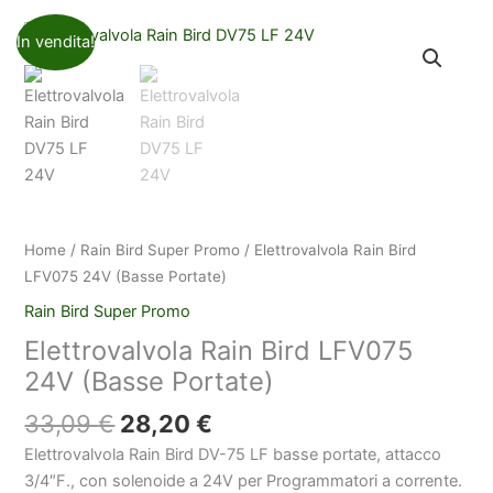
In vendita!
Home
/
Rain Bird Super Promo
/ Elettrovalvola Rain Bird
LFV075 24V (Basse Portate)
Rain Bird Super Promo
Elettrovalvola Rain Bird LFV075
24V (Basse Portate)
Il
Il
33,09
€
28,20
€
prezzo
prezzo
Elettrovalvola Rain Bird DV-75 LF basse portate, attacco
originale
attuale
3/4″F., con solenoide a 24V per Programmatori a corrente.