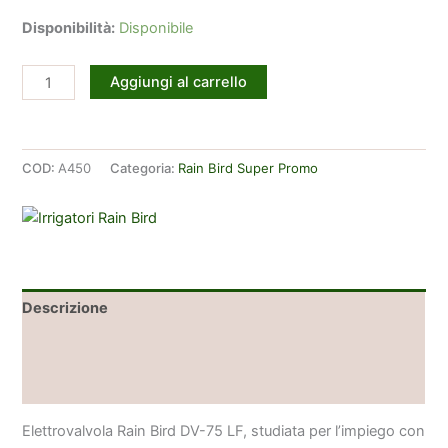
era:
è:
Disponibilità:
Disponibile
33,09 €.
28,20 €.
Elettrovalvola
Aggiungi al carrello
Rain
Bird
LFV075
COD:
A450
Categoria:
Rain Bird Super Promo
24V
(Basse
Portate)
quantità
Descrizione
Informazioni aggiuntive
Brand
Elettrovalvola Rain Bird DV-75 LF, studiata per l’impiego con