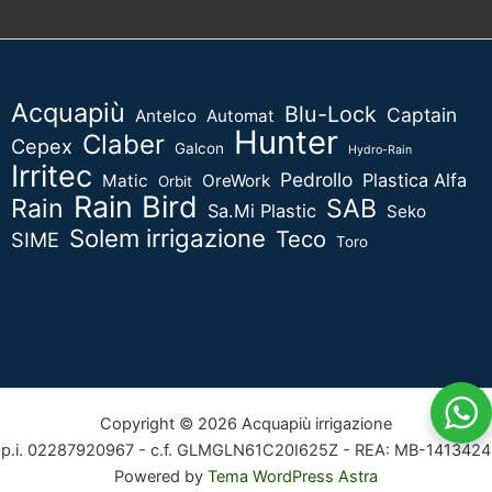
Acquapiù
Blu-Lock
Captain
Antelco
Automat
Hunter
Claber
Cepex
Galcon
Hydro-Rain
Irritec
Pedrollo
Plastica Alfa
Matic
OreWork
Orbit
Rain Bird
Rain
SAB
Sa.Mi Plastic
Seko
Solem irrigazione
Teco
SIME
Toro
Copyright © 2026 Acquapiù irrigazione
p.i. 02287920967 - c.f. GLMGLN61C20I625Z - REA: MB-1413424
Powered by
Tema WordPress Astra