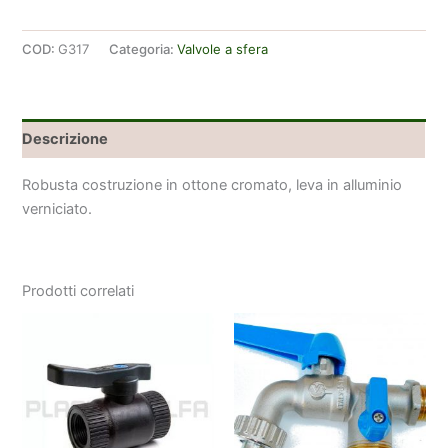
giardino
1/2"
COD:
G317
Categoria:
Valvole a sfera
quantità
Descrizione
Robusta costruzione in ottone cromato, leva in alluminio
verniciato.
Prodotti correlati