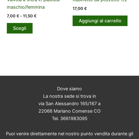
prodotto
maschio/femmina
17,00
€
Fascia
7,00
€
-
11,50
€
Aggiungi al carrello
di
Questo
prezzo:
Scegli
prodotto
da
7,00 €
ha
a
più
11,50 €
varianti.
Le
opzioni
possono
essere
Dove siamo
scelte
La nostra sede si trova in
nella
via San Alessandro 165/167 a
pagina
22066 Mariano Comense CO
del
Tel. 3661983095
prodotto
Puoi venire direttamente nel nostro punto vendita durante gli