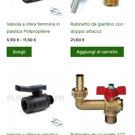
Valvola a sfera femmina in
Rubinetto da giardino con
plastica Polipropilene
doppio attacco
Fascia
5,90
€
-
11,50
€
21,60
€
di
Questo
prezzo:
Scegli
Aggiungi al carrello
prodotto
da
5,90 €
ha
a
più
11,50 €
varianti.
Le
opzioni
possono
essere
scelte
nella
pagina
del
Valvola a sfera in plastica
Rubinetto da pozzetto 1/2″