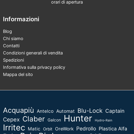
orari di apertura
Informazioni
Blog
Chi siamo
Contatti
Condizioni generali di vendita
Spedizioni
Informativa sulla privacy policy
Mappa del sito
Acquapiù
Blu-Lock
Captain
Antelco
Automat
Hunter
Claber
Cepex
Galcon
Hydro-Rain
Irritec
Pedrollo
Plastica Alfa
Matic
OreWork
Orbit