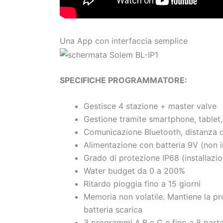
Una App con interfaccia semplice
SPECIFICHE PROGRAMMATORE:
Gestisce 4 stazione + master valve
Gestione tramite smartphone, tablet,
Comunicazione Bluetooth, distanza d
Alimentazione con batteria 9V (non inc
Grado di protezione IP68 (installazio
Water budget da 0 a 200%
Ritardo pioggia fino a 15 giorni
Memoria non volatile. Mantiene la p
batteria scarica
3 programmi A,B e C e fino a 8 part