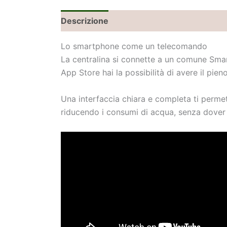
Descrizione
Informazioni aggiuntive
Lo smartphone come un telecomando
La centralina si connette a un comune Smar
App Store hai la possibilità di avere il pieno
Una interfaccia chiara e completa ti perme
riducendo i consumi di acqua, senza dover p