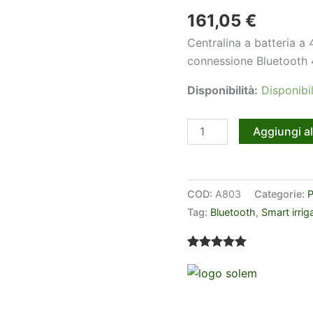
161,05
€
Centralina a batteria a
connessione Bluetooth 
Disponibilità:
Disponibil
Solem
Aggiungi al
BL-
IP4
programmatore
COD:
A803
Categorie:
P
a
Tag:
Bluetooth
,
Smart irrig
batteria
Bluetooth
quantità
Valutato
1
5.00
su 5 su
base di
recensioni