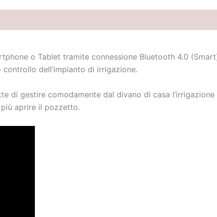
Brand
tphone o Tablet tramite connessione Bluetooth 4.0 (Smart)
 controllo dell’impianto di irrigazione.
tte di gestire comodamente dal divano di casa l’irrigazione
iù aprire il pozzetto.