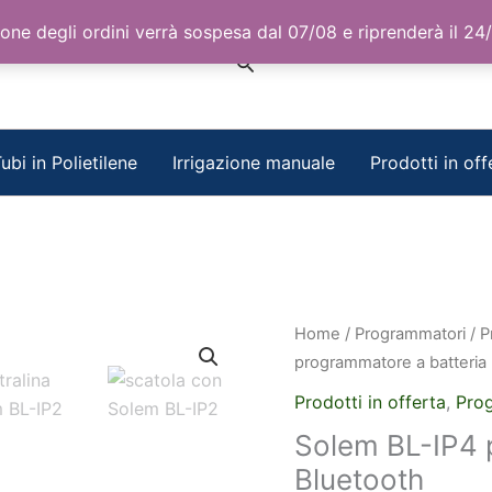
one degli ordini verrà sospesa dal 07/08 e riprenderà il 24
Cerca
ubi in Polietilene
Irrigazione manuale
Prodotti in off
Home
/
Programmatori
/
P
programmatore a batteria
Prodotti in offerta
,
Prog
Solem BL-IP4 
Bluetooth