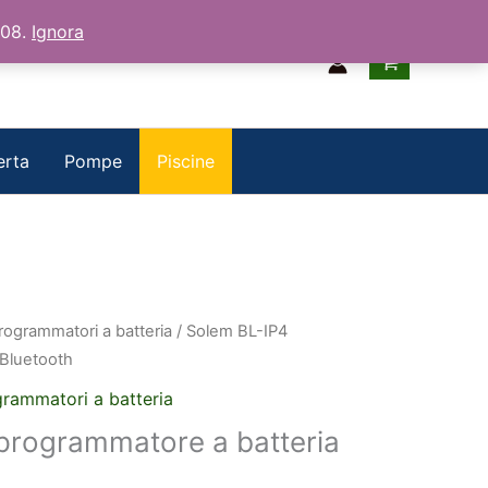
/08.
Ignora
erta
Pompe
Piscine
rogrammatori a batteria
/ Solem BL-IP4
 Bluetooth
rammatori a batteria
programmatore a batteria