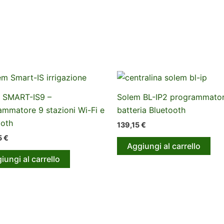
 SMART-IS9 –
Solem BL-IP2 programmator
ammatore 9 stazioni Wi-Fi e
batteria Bluetooth
ooth
139,15
€
5
€
Aggiungi al carrello
iungi al carrello