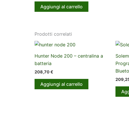
Aggiungi al carrello
Prodotti correlati
Hunter Node 200 – centralina a
Solem
batteria
Progr
Bluet
208,70
€
209,2
Aggiungi al carrello
Agg