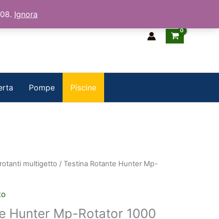
/08.
Ignora
erta
Pompe
Piscine
rotanti multigetto
/ Testina Rotante Hunter Mp-
to
te Hunter Mp-Rotator 1000