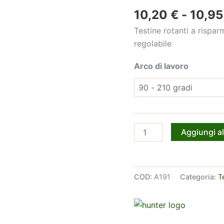
10,20
€
-
10,9
Testine rotanti a rispa
regolabile
Arco di lavoro
Testina
Aggiungi al
Rotante
Hunter
Mp-
COD:
A191
Categoria:
T
Rotator
1000
quantità