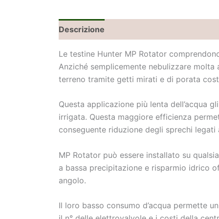
Descrizione
Informazioni aggiuntive
Le testine Hunter MP Rotator comprendono un
Anziché semplicemente nebulizzare molta a
terreno tramite getti mirati e di porata cos
Questa applicazione più lenta dell’acqua gl
irrigata. Questa maggiore efficienza permet
conseguente riduzione degli sprechi legati a
MP Rotator può essere installato su qualsia
a bassa precipitazione e risparmio idrico 
angolo.
Il loro basso consumo d’acqua permette un no
il n° delle elettrovalvole e i costi della cen