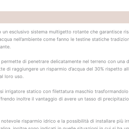
Brand
 esclusivo sistema multigetto rotante che garantisce risult
cqua nell’ambiente come fanno le testine statiche tradizio
tante.
i permette di penetrare delicatamente nel terreno con una d
te di raggiungere un risparmio d’acqua del 30% rispetto alle
l loro uso.
si irrigatore statico con filettatura maschio trasformandol
offrendo inoltre il vantaggio di avere un tasso di precipit
tevole risparmio idrico e la possibilità di installare più i
tralina, inoltre sono indicati in quelle situazioni in cui si ha