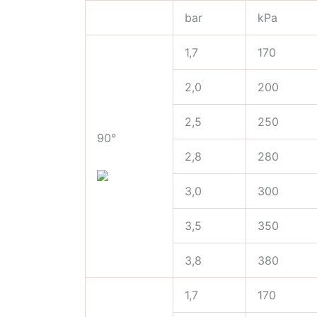
bar
kPa
1,7
170
2,0
200
2,5
250
90°
2,8
280
3,0
300
3,5
350
3,8
380
1,7
170