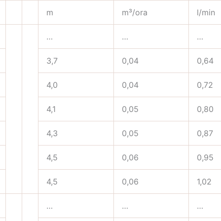
m
m³/ora
l/min
…
…
…
3,7
0,04
0,64
4,0
0,04
0,72
4,1
0,05
0,80
4,3
0,05
0,87
4,5
0,06
0,95
4,5
0,06
1,02
…
…
…