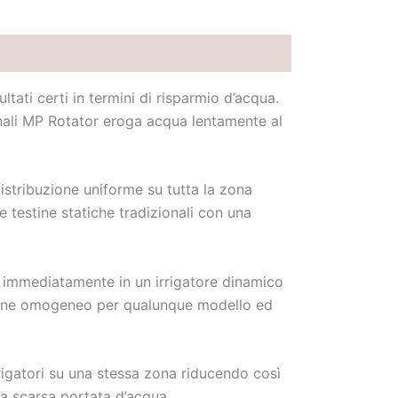
ati certi in termini di risparmio d’acqua.
nali MP Rotator eroga acqua lentamente al
istribuzione uniforme su tutta la zona
 testine statiche tradizionali con una
o immediatamente in un irrigatore dinamico
azione omogeneo per qualunque modello ed
rrigatori su una stessa zona riducendo così
 una scarsa portata d’acqua.