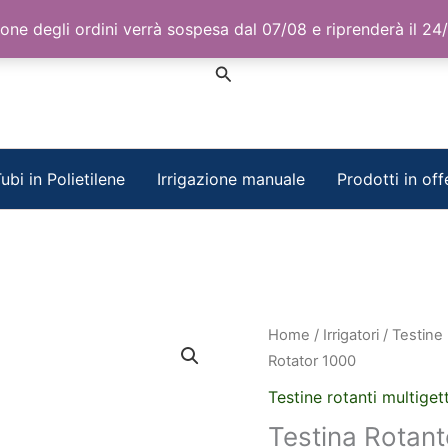
one degli ordini verrà sospesa dal 07/08 e riprenderà il 24
Cerca
ubi in Polietilene
Irrigazione manuale
Prodotti in off
Home
/
Irrigatori
/
Testine 
Rotator 1000
Testine rotanti multiget
Testina Rotan