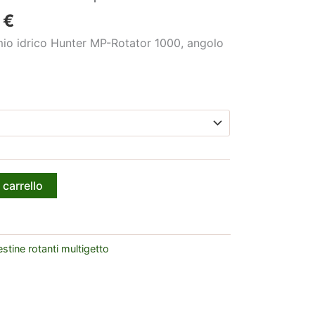
Fascia
5
€
di
rmio idrico Hunter MP-Rotator 1000, angolo
prezzo:
da
10,20 €
a
10,95 €
 carrello
estine rotanti multigetto