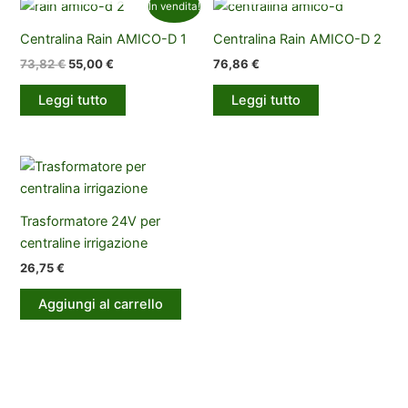
In vendita!
Centralina Rain AMICO-D 1
Centralina Rain AMICO-D 2
Il
Il
73,82
€
55,00
€
76,86
€
prezzo
prezzo
originale
attuale
Leggi tutto
Leggi tutto
era:
è:
73,82 €.
55,00 €.
Trasformatore 24V per
centraline irrigazione
26,75
€
Aggiungi al carrello