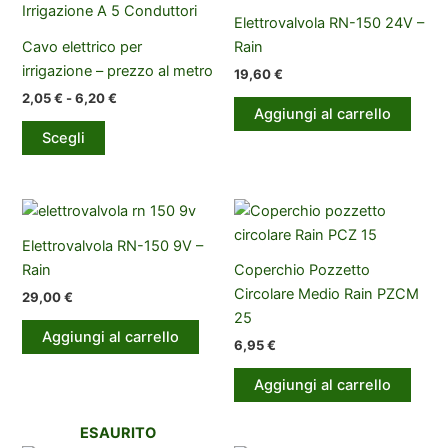
Elettrovalvola RN-150 24V –
Cavo elettrico per
Rain
irrigazione – prezzo al metro
19,60
€
Fascia
2,05
€
-
6,20
€
Aggiungi al carrello
di
Questo
prezzo:
Scegli
prodotto
da
2,05 €
ha
a
più
6,20 €
varianti.
Le
Elettrovalvola RN-150 9V –
opzioni
Rain
Coperchio Pozzetto
possono
Circolare Medio Rain PZCM
29,00
€
essere
25
Aggiungi al carrello
scelte
6,95
€
nella
Aggiungi al carrello
pagina
del
ESAURITO
prodotto