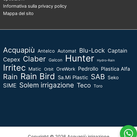
Informativa sulla privacy policy
Mappa del sito
Acquapiù
Blu-Lock
Captain
Antelco
Automat
Hunter
Claber
Cepex
Galcon
Hydro-Rain
Irritec
Pedrollo
Plastica Alfa
Matic
OreWork
Orbit
Rain Bird
Rain
SAB
Sa.Mi Plastic
Seko
Solem irrigazione
Teco
SIME
Toro
Copyright © 2026 Acquapiù irrigazione