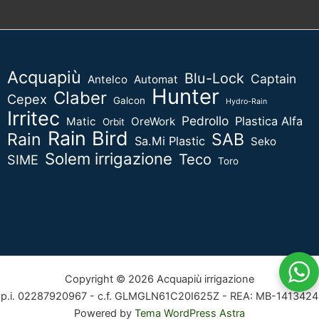
Acquapiù
Blu-Lock
Captain
Antelco
Automat
Hunter
Claber
Cepex
Galcon
Hydro-Rain
Irritec
Pedrollo
Plastica Alfa
Matic
OreWork
Orbit
Rain Bird
Rain
SAB
Sa.Mi Plastic
Seko
Solem irrigazione
Teco
SIME
Toro
Copyright © 2026 Acquapiù irrigazione
p.i. 02287920967 - c.f. GLMGLN61C20I625Z - REA: MB-1413424
Powered by
Tema WordPress Astra