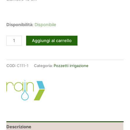
Disponibilità:
Disponibile
Pozzetto
Aggiungi al carrello
Circolare
Piccolo
Rain
COD:
C111-1
Categoria:
Pozzetti irrigazione
PZCM
15
quantità
Descrizione