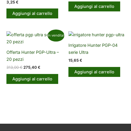
3,25
€
Aggiungi al carrello
Aggiungi al carrello
In vendita!
Irrigatore Hunter PGP-04
Offerta Hunter PGP-Ultra –
serie Ultra
20 pezzi
15,65
€
Il
Il
313,00
€
275,40
€
Aggiungi al carrello
prezzo
prezzo
originale
attuale
Aggiungi al carrello
era:
è:
313,00 €.
275,40 €.