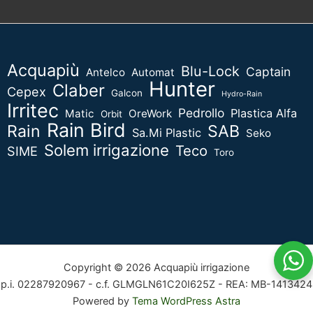
Acquapiù
Blu-Lock
Captain
Antelco
Automat
Hunter
Claber
Cepex
Galcon
Hydro-Rain
Irritec
Pedrollo
Plastica Alfa
Matic
OreWork
Orbit
Rain Bird
Rain
SAB
Sa.Mi Plastic
Seko
Solem irrigazione
Teco
SIME
Toro
Copyright © 2026 Acquapiù irrigazione
p.i. 02287920967 - c.f. GLMGLN61C20I625Z - REA: MB-1413424
Powered by
Tema WordPress Astra