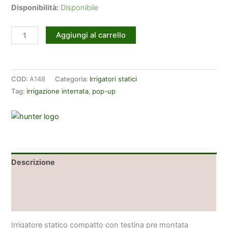
Disponibilità:
Disponibile
Irrigatore
Aggiungi al carrello
Hunter
PS-
Ultra
COD:
A148
Categoria:
Irrigatori statici
15A
Tag:
irrigazione interrata
,
pop-up
alzo
10
cm
quantità
Descrizione
Brand
Recensioni (0)
Irrigatore statico compatto con testina pre montata