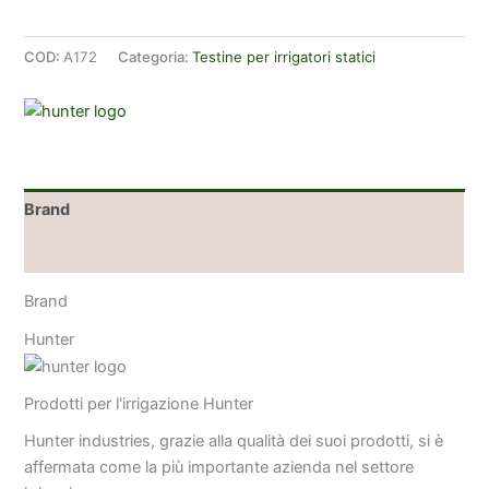
Hunter
12Q
COD:
A172
Categoria:
Testine per irrigatori statici
90
quantità
Brand
Recensioni (0)
Brand
Hunter
Prodotti per l'irrigazione Hunter
Hunter industries, grazie alla qualità dei suoi prodotti, si è
affermata come la più importante azienda nel settore