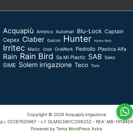
Acquapiù
Blu-Lock
Captain
Antelco
Automat
Hunter
Claber
Cepex
Galcon
Hydro-Rain
Irritec
Pedrollo
Plastica Alfa
Matic
OreWork
Orbit
Rain Bird
Rain
SAB
Sa.Mi Plastic
Seko
Solem irrigazione
Teco
SIME
Toro
Copyright © 2026 Acquapiù irrigazione
p.i. 02287920967 - c.f. GLMGLN61C20I625Z - REA: MB-1413424
Powered by
Tema WordPress Astra