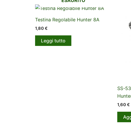
ESAURITO
Testina Regolabile Hunter 8A
1,80
€
Leggi tutto
SS-530
Hunte
1,60
€
Agg