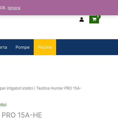
/08.
Ignora
erta
Pompe
Piscine
er irrigatori statici
/ Testina Hunter PRO 15A-
tici
r PRO 15A-HE