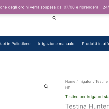
one degli ordini verrà sospesa dal 07/08 e riprenderà il 24
Cerca
ubi in Polietilene
Irrigazione manuale
Prodotti in off
Home
/
Irrigatori
/
Testine p
HE
Testine per irrigatori sta
Testina Hunte