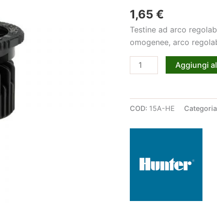
1,65
€
Testine ad arco regolabi
omogenee, arco regolabi
Testina
Aggiungi al
Hunter
PRO
15A-
COD:
15A-HE
Categori
HE
quantità